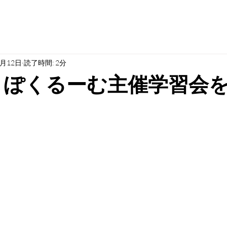
9月12日
読了時間: 2分
8】ぽくるーむ主催学習会