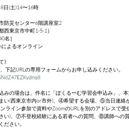
8日(土)14〜16時
市防災センター6階講座室2
西東京市中町1-5-1）
40名］
mによるオンライン
て》
でに、下記URLの専用フォームからお申し込みください。
vqeSNdZ47EZKydnq8
込みの場合は、件名に「ぽくるーむ学習会申込み」、本
まい(西東京市内or市外)、④希望する会場、⑤当日連絡
オンライン参加で資料やZoomのURLを別のアドレスで
さい)、⑦不登校経験にある若者への質問、⑧講師への
ください。